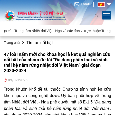
Email
hiệt đới Việt - Nga và các đơn vị trực thuộc Trung tâm (cập nhật ngày 2
Tin tức nổi bật
Trang chủ
47 loài nấm mới cho khoa học là kết quả nghiên cứu
nổi bật của nhóm đề tài “Đa dạng phân loại và sinh
thái hệ nấm rừng nhiệt đới Việt Nam” giai đoạn
2020-2024
03/07/2025
Trong khuôn khổ đề tài thuộc Chương trình nghiên cứu
khoa học và công nghệ được Uỷ ban phối hợp về Trung
tâm Nhiệt đới Việt - Nga phê duyệt, mã số E-1.5 “
Đa dạng
phân loại và sinh thái hệ nấm rừng nhiệt đới Việt Nam
”,
giai đoạn 2020-2024, các nhà khoa học Việt Nam và Nga