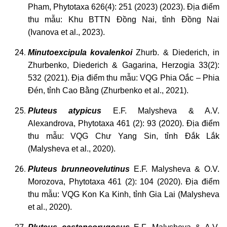
Pham, Phytotaxa 626(4): 251 (2023) (2023). Địa điểm
thu mẫu: Khu BTTN Đồng Nai, tỉnh Đồng Nai
(Ivanova et al., 2023).
Minutoexcipula
kovalenkoi
Zhurb. & Diederich, in
Zhurbenko, Diederich & Gagarina, Herzogia 33(2):
532 (2021). Địa điểm thu mẫu: VQG Phia Oắc – Phia
Đén, tỉnh Cao Bằng (Zhurbenko et al., 2021).
Pluteus
atypicus
E.F. Malysheva & A.V.
Alexandrova, Phytotaxa 461 (2): 93 (2020). Địa điểm
thu mẫu: VQG Chư Yang Sin, tỉnh Đắk Lắk
(Malysheva et al., 2020).
Pluteus
brunneovelutinus
E.F. Malysheva & O.V.
Morozova, Phytotaxa 461 (2): 104 (2020). Địa điểm
thu mẫu: VQG Kon Ka Kinh, tỉnh Gia Lai (Malysheva
et al., 2020).