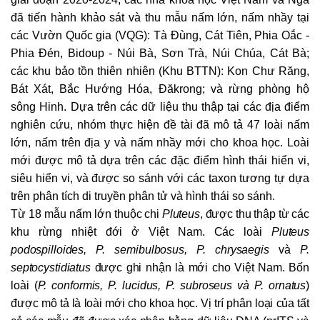
đã tiến hành khảo sát và thu mẫu nấm lớn, nấm nhầy tại
các Vườn Quốc gia (VQG): Tà Đùng, Cát Tiên, Phia Oắc -
Phia Đén, Bidoup - Núi Bà, Sơn Trà, Núi Chúa, Cát Bà;
các khu bảo tồn thiên nhiên (Khu BTTN): Kon Chư Răng,
Bát Xát, Bắc Hướng Hóa, Đăkrong; và rừng phòng hộ
sông Hinh. Dựa trên các dữ liệu thu thập tại các địa điểm
nghiên cứu, nhóm thực hiện đề tài đã mô tả 47 loài nấm
lớn, nấm trên địa y và nấm nhầy mới cho khoa học. Loài
mới được mô tả dựa trên các đặc điểm hình thái hiển vi,
siêu hiển vi, và được so sánh với các taxon tương tự dựa
trên phân tích di truyền phân tử và hình thái so sánh.
Từ 18 mẫu nấm lớn
thuộc chi
Pluteus
, được thu thập từ các
khu rừng nhiệt đới ở Việt Nam. Các loài
Pluteus
podospilloides, P. semibulbosus, P. chrysaegis
và
P.
septocystidiatus
được ghi nhận là mới cho Việt Nam. Bốn
loài (
P. conformis, P. lucidus, P. subroseus và P. ornatus
)
được mô tả là loài mới cho khoa học. Vị trí phân loại của tất