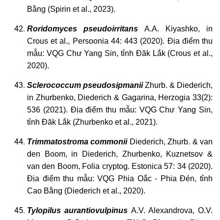
Bằng (Spirin et al., 2023).
Roridomyces
pseudoirritans
A.A. Kiyashko, in
Crous et al., Persoonia 44: 443 (2020). Địa điểm thu
mẫu: VQG Chư Yang Sin, tỉnh Đăk Lắk (Crous et al.,
2020).
Sclerococcum
pseudosipmanii
Zhurb. & Diederich,
in Zhurbenko, Diederich & Gagarina, Herzogia 33(2):
536 (2021). Địa điểm thu mẫu: VQG Chư Yang Sin,
tỉnh Đăk Lắk (Zhurbenko et al., 2021).
Trimmatostroma
commonii
Diederich, Zhurb. & van
den Boom, in Diederich, Zhurbenko, Kuznetsov &
van den Boom, Folia cryptog. Estonica 57: 34 (2020).
Địa điểm thu mẫu: VQG Phia Oắc - Phia Đén, tỉnh
Cao Bằng (Diederich et al., 2020).
Tylopilus
aurantiovulpinus
A.V. Alexandrova, O.V.