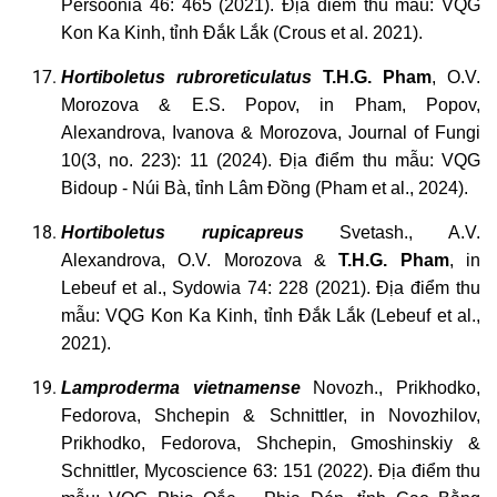
Persoonia 46: 465 (2021). Địa điểm thu mẫu: VQG
Kon Ka Kinh, tỉnh Đắk Lắk (Crous et al. 2021).
Hortiboletus
rubroreticulatus
T.H.G. Pham
, O.V.
Morozova & E.S. Popov,
in Pham, Popov,
Alexandrova, Ivanova & Morozova, Journal of Fungi
10(3, no. 223): 11 (2024). Địa điểm thu mẫu: VQG
Bidoup - Núi Bà, tỉnh Lâm Đồng (Pham et al., 2024).
Hortiboletus
rupicapreus
Svetash., A.V.
Alexandrova, O.V. Morozova &
T.H.G. Pham
, in
Lebeuf et al., Sydowia 74: 228 (2021). Địa điểm thu
mẫu: VQG Kon Ka Kinh, tỉnh Đắk Lắk (Lebeuf et al.,
2021).
Lamproderma
vietnamense
Novozh., Prikhodko,
Fedorova, Shchepin & Schnittler, in Novozhilov,
Prikhodko, Fedorova, Shchepin, Gmoshinskiy &
Schnittler, Mycoscience 63: 151 (2022). Địa điểm thu