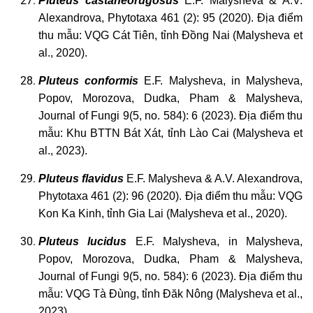
Pluteus
castaneorugosus
E.F. Malysheva & A.V.
Alexandrova, Phytotaxa 461 (2): 95 (2020). Địa điểm
thu mẫu: VQG Cát Tiên, tỉnh Đồng Nai (Malysheva et
al., 2020).
Pluteus
conformis
E.F. Malysheva, in Malysheva,
Popov, Morozova, Dudka, Pham & Malysheva,
Journal of Fungi 9(5, no. 584): 6 (2023). Địa điểm thu
mẫu: Khu BTTN Bát Xát, tỉnh Lào Cai (Malysheva et
al., 2023).
Pluteus
flavidus
E.F. Malysheva & A.V. Alexandrova,
Phytotaxa 461 (2): 96 (2020). Địa điểm thu mẫu: VQG
Kon Ka Kinh, tỉnh Gia Lai (Malysheva et al., 2020).
Pluteus
lucidus
E.F. Malysheva, in Malysheva,
Popov, Morozova, Dudka, Pham & Malysheva,
Journal of Fungi 9(5, no. 584): 6 (2023). Địa điểm thu
mẫu: VQG Tà Đùng, tỉnh Đăk Nông (Malysheva et al.,
2023).