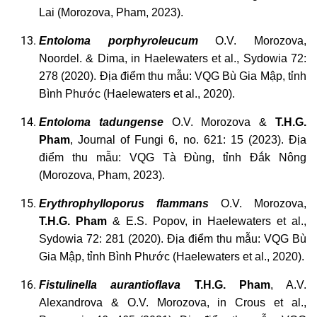
Lai (Morozova, Pham, 2023).
Entoloma
porphyroleucum
O.V. Morozova,
Noordel. & Dima, in Haelewaters et al., Sydowia 72:
278 (2020). Địa điểm thu mẫu: VQG Bù Gia Mập, tỉnh
Bình Phước (Haelewaters et al., 2020).
Entoloma
tadungense
O.V. Morozova &
T.H.G.
Pham
, Journal of Fungi 6, no. 621: 15 (2023). Địa
điểm thu mẫu: VQG Tà Đùng, tỉnh Đắk Nông
(Morozova, Pham, 2023).
Erythrophylloporus
flammans
O.V. Morozova,
T.H.G. Pham
& E.S. Popov, in Haelewaters et al.,
Sydowia 72: 281 (2020). Địa điểm thu mẫu: VQG Bù
Gia Mập, tỉnh Bình Phước (Haelewaters et al., 2020).
Fistulinella
aurantioflava
T.H.G. Pham
, A.V.
Alexandrova & O.V. Morozova, in Crous et al.,