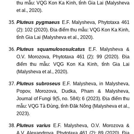
thu mẫu: VQG Kon Ka Kinh, tỉnh Gia Lai (Malysheva
et al., 2020).
Pluteus
pygmaeus
E.F. Malysheva, Phytotaxa 461
(2): 102 (2020). Địa điểm thu mẫu: VQG Kon Ka Kinh,
tỉnh Gia Lai (Malysheva et al., 2020).
Pluteus
squamulososulcatus
E.F. Malysheva &
O.V. Morozova, Phytotaxa 461 (2): 99 (2020). Địa
điểm thu mẫu: VQG Kon Ka Kinh, tỉnh Gia Lai
(Malysheva et al., 2020).
Pluteus
subroseus
E.F. Malysheva, in Malysheva,
Popov, Morozova, Dudka, Pham & Malysheva,
Journal of Fungi 9(5, no. 584): 6 (2023). Địa điểm thu
mẫu: VQG Tà Đùng, tỉnh Đăk Nông (Malysheva et al.,
2023).
Pluteus
varius
E.F. Malysheva, O.V. Morozova &
A.V. Alexandrova, Phytotaxa 461 (2): 89 (2020). Địa