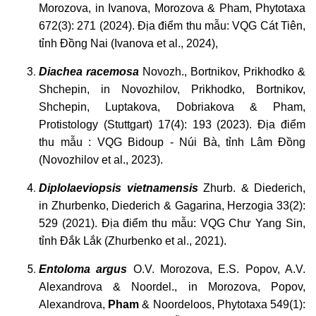
Morozova, in Ivanova, Morozova & Pham, Phytotaxa
672(3): 271 (2024). Địa điểm thu mẫu:
VQG Cát Tiên,
tỉnh Đồng Nai (Ivanova et al., 2024),
Diachea
racemosa
Novozh., Bortnikov, Prikhodko &
Shchepin, in Novozhilov, Prikhodko, Bortnikov,
Shchepin, Luptakova, Dobriakova & Pham,
Protistology (Stuttgart) 17(4): 193 (2023). Địa điểm
thu mẫu
: VQG Bidoup - Núi Bà, tỉnh Lâm Đồng
(Novozhilov et al., 2023).
Diplolaeviopsis
vietnamensis
Zhurb. & Diederich,
in Zhurbenko, Diederich & Gagarina, Herzogia 33(2):
529 (2021). Địa điểm thu mẫu: VQG Chư Yang Sin,
tỉnh Đắk Lắk (Zhurbenko et al., 2021).
Entoloma
argus
O.V. Morozova, E.S. Popov, A.V.
Alexandrova & Noordel., in Morozova, Popov,
Alexandrova,
Pham
& Noordeloos, Phytotaxa 549(1):