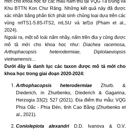
mới cho khoa học từ các mẫu nấm thu tại VQG Tà Đùng và
Khu BTTN Kon Chư Răng. Những kết quả này đã được
xác nhận bằng phân tích phát sinh chủng loại dựa trên các
vùng nrITS1-5.8S-ITS2, nrLSU và tef1α (Pham et al.,
2024).
Ngoài ra, một số loài nấm nhầy, nấm trên địa y cũng được
mô tả mới cho khoa học như:
Diachea racemosa,
Arthophacopsis heterodermiae, Diplolaeviopsis
vietnamensis…
Dưới đây là danh lục các taxon được mô tả mới cho
khoa học trong giai đoạn 2020-2024:
Arthophacopsis
heterodermiae
Zhurb. &
Diederich, in Zhurbenko, Diederich & Gagarina,
Herzogia 33(2): 527 (2021). Địa điểm thu mẫu: VQG
Phia Oắc - Phia Đén, tỉnh Cao Bằng (Zhurbenko et
al., 2021).
Coniolepiota alexandri
D.D. Ivanova & O.V.