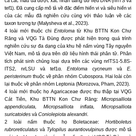
cả các mẫu đã được xác nhận bằng dữ liệu DNA (nrITS và
tef1). Đã cung cấp mô tả về đặc điểm hiển vi và siêu hiển vi
của các mẫu đã nghiên cứu cùng với thảo luận về các
taxon tương tự (Malysheva et al., 2023).
4 loài mới thuộc chi
Entoloma
từ Khu BTTN Kon Chư
Răng và VQG Tà Đùng được phát hiện trong quá trình
nghiên cứu sự đa dạng của khu hệ nấm vùng Tây nguyên
Việt Nam, mô tả dựa trên dữ liệu hình thái phân tử. Phân
tích phát sinh chủng loại dựa trên các vùng nrITS1-5.8S-
ITS2, nrLSU và tef1α.
Entoloma cycneum
và
E.
peristerinum
thuộc về phân nhóm Cubospora. Hai loài còn
lại thuộc về phân nhóm Leptonia (Morozova, Pham, 2023).
4 loài mới thuộc họ Agaricaceae được thu thập tại VQG
Cát Tiên, Khu BTTN Kon Chư Răng:
Micropsalliota
appendiculata, Micropsalliota inflata, Micropsalliota
suricatoides
và
Coniolepiota alexandri.
2 loài nấm thuộc họ Boletaceae:
Hortiboletus
rubroreticulatus
và
Tylopilus aurantiovulpinus
được mô tả