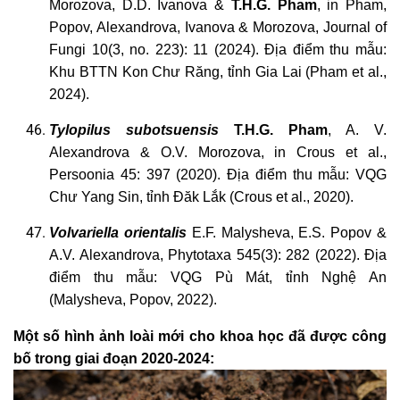
Morozova, D.D. Ivanova &
T.H.G. Pham
,
in Pham,
Popov, Alexandrova, Ivanova & Morozova, Journal of
Fungi 10(3, no. 223): 11 (2024). Địa điểm thu mẫu:
Khu BTTN Kon Chư Răng, tỉnh Gia Lai (Pham et al.,
2024).
Tylopilus
subotsuensis
T.H.G. Pham
, A. V.
Alexandrova & O.V. Morozova, in Crous et al.,
Persoonia 45: 397 (2020). Địa điểm thu mẫu: VQG
Chư Yang Sin, tỉnh Đăk Lắk (Crous et al., 2020).
Volvariella
orientalis
E.F. Malysheva, E.S. Popov &
A.V. Alexandrova, Phytotaxa 545(3): 282 (2022). Địa
điểm thu mẫu: VQG Pù Mát, tỉnh Nghệ An
(Malysheva, Popov, 2022).
Một số hình ảnh loài mới cho khoa học đã được công
bố trong giai đoạn 2020-2024: