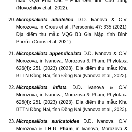
mẫu: VQG Phia Oắc – Phia Đén, tỉnh Cao Bằng
(Novozhilov et al., 2022).
Micropsalliota
albofelina
D.D. Ivanova & O.V.
Morozova, in Crous et al., Persoonia 47: 335 (2021).
Địa điểm thu mẫu: VQG Bù Gia Mập, tỉnh Bình
Phước (Crous et al. 2021).
Micropsalliota appendiculata
D.D. Ivanova & O.V.
Morozova, in Ivanova, Morozova & Pham, Phytotaxa
626(4): 251 (2023) (2023). Địa điểm thu mẫu: Khu
BTTN Đồng Nai, tỉnh Đồng Nai (Ivanova et al., 2023).
Micropsalliota inflata
D.D. Ivanova & O.V.
Morozova, in Ivanova, Morozova & Pham, Phytotaxa
626(4): 251 (2023) (2023). Địa điểm thu mẫu: Khu
BTTN Đồng Nai, tỉnh Đồng Nai (Ivanova et al., 2023).
Micropsalliota suricatoides
D.D. Ivanova, O.V.
Morozova &
T.H.G. Pham
, in Ivanova, Morozova &