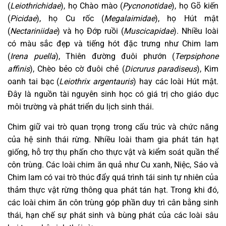
(
Leiothrichidae
), họ Chào mào (
Pycnonotidae
), họ Gõ kiến
(
Picidae
), họ Cu rốc (
Megalaimidae
), họ Hút mật
(
Nectariniidae
) và họ Đớp ruồi (
Muscicapidae
). Nhiều loài
có màu sắc đẹp và tiếng hót đặc trưng như Chim lam
(
Irena puella
), Thiên đường đuôi phướn (
Terpsiphone
affinis
), Chèo bẻo cờ đuôi chẻ (
Dicrurus paradiseus
), Kim
oanh tai bạc (
Leiothrix argentauris
) hay các loài Hút mật.
Đây là nguồn tài nguyên sinh học có giá trị cho giáo dục
môi trường và phát triển du lịch sinh thái.
Chim giữ vai trò quan trọng trong cấu trúc và chức năng
của hệ sinh thái rừng. Nhiều loài tham gia phát tán hạt
giống, hỗ trợ thụ phấn cho thực vật và kiểm soát quần thể
côn trùng. Các loài chim ăn quả như Cu xanh, Niệc, Sáo và
Chim lam có vai trò thúc đẩy quá trình tái sinh tự nhiên của
thảm thực vật rừng thông qua phát tán hạt. Trong khi đó,
các loài chim ăn côn trùng góp phần duy trì cân bằng sinh
thái, hạn chế sự phát sinh và bùng phát của các loài sâu