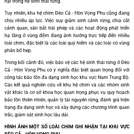
hại trong hệ sinh thái rừng.
Tuy nhiên, khu hệ chim Đèo Cả - Hòn Vọng Phu cũng đang
chịu nhiều áp lực. Việc suy giảm sinh cảnh rừng, chia cắt
cảnh quan, săn bắt trái phép và các hoạt động phát triển
hạ tầng ở vùng đệm đang ảnh hưởng trực tiếp đến nhiều
loài chim, đặc biệt là các loài quý hiếm và các loài có vùng
phân bố hẹp.
Trong bối cảnh đó, việc bảo vệ các hệ sinh thái rừng ở Đèo
Cả - Hòn Vọng Phu có ý nghĩa đặc biệt quan trọng đối với
công tác bảo tồn đa dạng sinh học khu vực Nam Trung Bộ.
Các kết quả nghiên cứu về khu hệ chim và các nhóm sinh
vật khác là cơ sở khoa học quan trọng phục vụ quy hoạch
bảo tồn thiên nhiên, quản lý tài nguyên rừng, đánh giá hiện
trạng đa dạng sinh học và xây dựng các chương trình quan
trắc, giám sát sinh học lâu dài.
HÌNH ẢNH MỘT SỐ LOÀI CHIM GHI NHẬN TẠI KHU VỰC