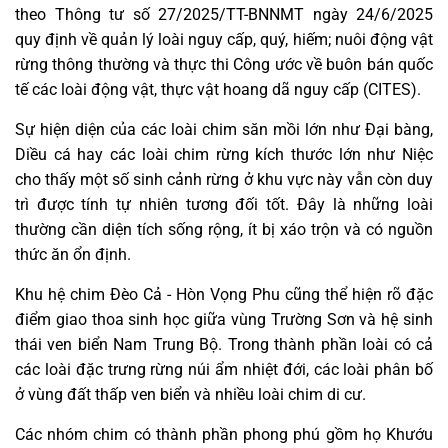
theo Thông tư số 27/2025/TT-BNNMT ngày 24/6/2025
quy định về quản lý loài nguy cấp, quý, hiếm; nuôi động vật
rừng thông thường và thực thi Công ước về buôn bán quốc
tế các loài động vật, thực vật hoang dã nguy cấp (CITES).
Sự hiện diện của các loài chim săn mồi lớn như Đại bàng,
Diều cá hay các loài chim rừng kích thước lớn như Niệc
cho thấy một số sinh cảnh rừng ở khu vực này vẫn còn duy
trì được tính tự nhiên tương đối tốt. Đây là những loài
thường cần diện tích sống rộng, ít bị xáo trộn và có nguồn
thức ăn ổn định.
Khu hệ chim Đèo Cả - Hòn Vọng Phu cũng thể hiện rõ đặc
điểm giao thoa sinh học giữa vùng Trường Sơn và hệ sinh
thái ven biển Nam Trung Bộ. Trong thành phần loài có cả
các loài đặc trưng rừng núi ẩm nhiệt đới, các loài phân bố
ở vùng đất thấp ven biển và nhiều loài chim di cư.
Các nhóm chim có thành phần phong phú gồm họ Khướu