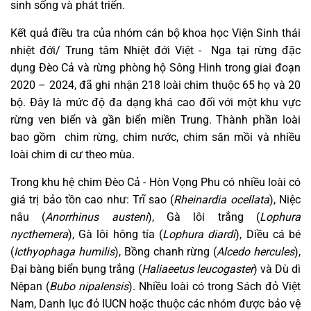
sinh sống và phát triển.
Kết quả điều tra của nhóm cán bộ khoa học Viện Sinh thái
nhiệt đới/ Trung tâm Nhiệt đới Việt - Nga tại rừng đặc
dụng Đèo Cả và rừng phòng hộ Sông Hinh trong giai đoạn
2020 – 2024, đã ghi nhận 218 loài chim thuộc 65 họ và 20
bộ. Đây là mức độ đa dạng khá cao đối với một khu vực
rừng ven biển và gần biển miền Trung. Thành phần loài
bao gồm chim rừng, chim nước, chim săn mồi và nhiều
loài chim di cư theo mùa.
Trong khu hệ chim Đèo Cả - Hòn Vọng Phu có nhiều loài có
giá trị bảo tồn cao như: Trĩ sao (
Rheinardia ocellata
), Niệc
nâu (
Anorrhinus austeni
), Gà lôi trắng (
Lophura
nycthemera
), Gà lôi hông tía (
Lophura diardi
), Diều cá bé
(
Icthyophaga humilis
), Bồng chanh rừng (
Alcedo hercules
),
Đại bàng biển bụng trắng (
Haliaeetus leucogaster
) và Dù dì
Nêpan (
Bubo nipalensis
). Nhiều loài có trong Sách đỏ Việt
Nam, Danh lục đỏ IUCN hoặc thuộc các nhóm được bảo vệ