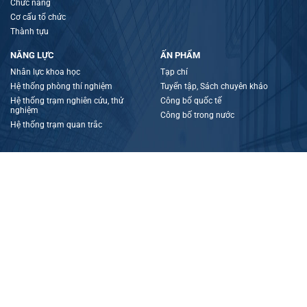
Chức năng
Cơ cấu tổ chức
Thành tựu
NĂNG LỰC
ẤN PHẨM
Nhân lực khoa học
Tạp chí
Hệ thống phòng thí nghiệm
Tuyển tập, Sách chuyên khảo
Hệ thống trạm nghiên cứu, thử
Công bố quốc tế
nghiệm
Công bố trong nước
Hệ thống trạm quan trắc
TRUNG TÂM NHIỆT ĐỚI VIỆT - NGA
Địa chỉ:
Nguyễn Văn Huyên, phường Nghĩa Đô, TP Hà Nội
Tel:
(+8424) 38363906 - 069 514100
Fax:
(+8424) 37562390- 069.514.123
Email:
bbtttndvn@gmail.com
Website:
www.trungtamnhietdoivietnga.com.vn
GIẤY PHÉP HOẠT ĐỘNG: