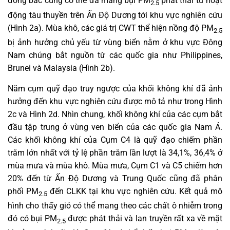
đông bắc cũng có thể đã mang bụi PM
phát thải từ hoạt
2.5
động tàu thuyền trên Ấn Độ Dương tới khu vực nghiên cứu
(Hình 2a). Mùa khô, các giá trị CWT thể hiện nồng độ PM
2.5
bị ảnh hưởng chủ yếu từ vùng biển nằm ở khu vực Đông
Nam chúng bắt nguồn từ các quốc gia như Philippines,
Brunei và Malaysia (Hình 2b).
Năm cụm quỹ đạo truy ngược của khối không khí đã ảnh
hưởng đến khu vực nghiên cứu được mô tả như trong Hình
2c và Hình 2d. Nhìn chung, khối không khí của các cụm bắt
đầu tập trung ở vùng ven biển của các quốc gia Nam Á.
Các khối không khí của Cụm C4 là quỹ đạo chiếm phần
trăm lớn nhất với tỷ lệ phần trăm lần lượt là 34,1%, 36,4% ở
mùa mưa và mùa khô. Mùa mưa, Cụm C1 và C5 chiếm hơn
20% đến từ Ấn Độ Dương và Trung Quốc cũng đã phân
phối PM
đến CLKK tại khu vực nghiên cứu. Kết quả mô
2.5
hình cho thấy gió có thể mang theo các chất ô nhiễm trong
đó có bụi PM
được phát thải và lan truyền rất xa về mặt
2.5