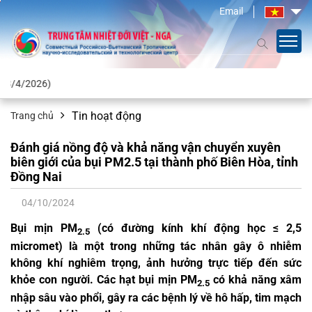
Email
TH
Tin hoạt động
Trang chủ
Đánh giá nồng độ và khả năng vận chuyển xuyên
biên giới của bụi PM2.5 tại thành phố Biên Hòa, tỉnh
Đồng Nai
04/10/2024
Bụi mịn PM
(có đường kính khí động học ≤ 2,5
2.5
micromet) là một trong những tác nhân gây ô nhiễm
không khí nghiêm trọng, ảnh hưởng trực tiếp đến sức
khỏe con người. Các hạt bụi mịn PM
có khả năng xâm
2.5
nhập sâu vào phổi, gây ra các bệnh lý về hô hấp, tim mạch