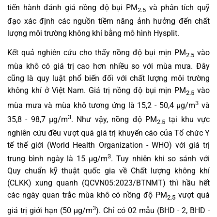
tiến hành đánh giá nồng độ bụi PM
và phân tích quỹ
2.5
đạo xác định các nguồn tiềm năng ảnh hưởng đến chất
lượng môi trường không khí bằng mô hình Hysplit.
Kết quả nghiên cứu cho thấy nồng độ bụi mịn PM
vào
2.5
mùa khô có giá trị cao hơn nhiều so với mùa mưa. Đây
cũng là quy luật phổ biến đối với chất lượng môi trường
không khí ở Việt Nam. Giá trị nồng độ bụi mịn PM
vào
2.5
3
mùa mưa và mùa khô tương ứng là 15,2 - 50,4 µg/m
và
3
35,8 - 98,7 µg/m
. Như vậy, nồng độ PM
tại khu vực
2.5
nghiên cứu đều vượt quá giá trị khuyến cáo của Tổ chức Y
tế thế giới (World Health Organization - WHO) với giá trị
3
trung bình ngày là 15 μg/m
. Tuy nhiên khi so sánh với
Quy chuẩn kỹ thuật quốc gia về Chất lượng không khí
(CLKK) xung quanh (QCVN05:2023/BTNMT) thì hầu hết
các ngày quan trắc mùa khô có nồng độ PM
vượt quá
2.5
3
giá trị giới hạn (50 μg/m
). Chỉ có 02 mẫu (BHD - 2, BHD -