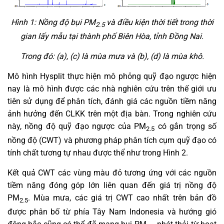
Hình 1: Nồng độ bụi PM
và điều kiện thời tiết trong thời
2.5
gian lấy mẫu tại thành phố Biên Hòa, tỉnh Đồng Nai.
Trong đó: (a), (c) là mùa mưa và (b), (d) là mùa khô.
Mô hình Hysplit thực hiện mô phỏng quỹ đạo ngược hiện
nay là mô hình được các nhà nghiên cứu trên thế giới ưu
tiên sử dụng để phân tích, đánh giá các nguồn tiềm năng
ảnh hưởng đến CLKK trên một địa bàn. Trong nghiên cứu
này, nồng độ quỹ đạo ngược của PM
có gắn trọng số
2.5
nồng độ (CWT) và phương pháp phân tích cụm quỹ đạo có
tính chất tương tự nhau được thể như trong Hình 2.
Kết quả CWT các vùng màu đỏ tương ứng với các nguồn
tiềm năng đóng góp lớn liên quan đến giá trị nồng độ
PM
. Mùa mưa, các giá trị CWT cao nhất trên bản đồ
2.5
được phân bố từ phía Tây Nam Indonesia và hướng gió