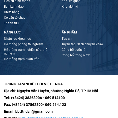
Lịch sử hình thành
Khối cơ quan
Ban Lãnh đạo
Khối đơn vị
Chức năng
Cơ cấu tổ chức
Thành tựu
NĂNG LỰC
ẤN PHẨM
Nhân lực khoa học
Tạp chí
Hệ thống phòng thí nghiệm
Tuyển tập, Sách chuyên khảo
Hệ thống trạm nghiên cứu, thử
Công bố quốc tế
nghiệm
Công bố trong nước
Hệ thống trạm quan trắc
TRUNG TÂM NHIỆT ĐỚI VIỆT - NGA
Địa chỉ:
Nguyễn Văn Huyên, phường Nghĩa Đô, TP Hà Nội
Tel:
(+8424) 38363906 - 069 514100
Fax:
(+8424) 37562390- 069.514.123
Email:
bbtttndvn@gmail.com