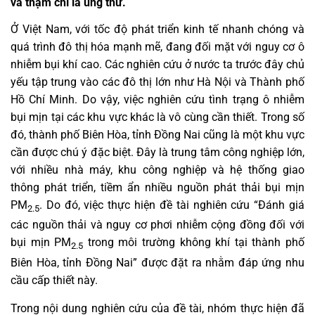
và thậm chí là ung thư.
Ở Việt Nam, với tốc độ phát triển kinh tế nhanh chóng và
quá trình đô thị hóa mạnh mẽ, đang đối mặt với nguy cơ ô
nhiễm bụi khí cao. Các nghiên cứu ở nước ta trước đây chủ
yếu tập trung vào các đô thị lớn như Hà Nội và Thành phố
Hồ Chí Minh. Do vậy, việc nghiên cứu tình trạng ô nhiễm
bụi mịn tại các khu vực khác là vô cùng cần thiết. Trong số
đó, thành phố Biên Hòa, tỉnh Đồng Nai cũng là một khu vực
cần được chú ý đặc biệt. Đây là trung tâm công nghiệp lớn,
với nhiều nhà máy, khu công nghiệp và hệ thống giao
thông phát triển, tiềm ẩn nhiều nguồn phát thải bụi mịn
PM
. Do đó, việc thực hiện đề tài nghiên cứu “Đánh giá
2.5
các nguồn thải và nguy cơ phơi nhiễm cộng đồng đối với
bụi mịn PM
trong môi trường không khí tại thành phố
2.5
Biên Hòa, tỉnh Đồng Nai” được đặt ra nhằm đáp ứng nhu
cầu cấp thiết này.
Trong nội dung nghiên cứu của đề tài, nhóm thực hiện đã