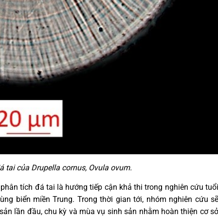
á tai của Drupella cornus, Ovula ovum.
ân tích đá tai là hướng tiếp cận khả thi trong nghiên cứu tuổ
ng biển miền Trung. Trong thời gian tới, nhóm nghiên cứu s
nh sản lần đầu, chu kỳ và mùa vụ sinh sản nhằm hoàn thiện cơ s