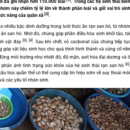
i đã ghi nhận hơn 110.000 loài
. Trong các hệ sinh thái biể
 nhóm này chiếm tỷ lệ lớn về thành phần loài và giữ vai trò sin
[2]
chức năng của quần xã
.
 nhiều bậc dinh dưỡng trong lưới thức ăn rạn san hô, từ nhó
ăn san hô. Nhờ đó, chúng góp phần điều hòa sinh khối tảo, tá
[3], [4]
inh vật đáy
. Sau khi chết, vỏ cacbonat của chúng tiếp tụ
g góp vật liệu sinh học cho quá trình hình thành và củng cố nề
 động môi trường như nhiệt độ, độ mặn, axit hóa đại dương và 
[6]
 phản ánh tình trạng sức khỏe của hệ sinh thái rạn san hô
ấu trúc quần thể có thể cung cấp tín hiệu sớm về suy thoái mô
và các yếu tố nhân sinh.