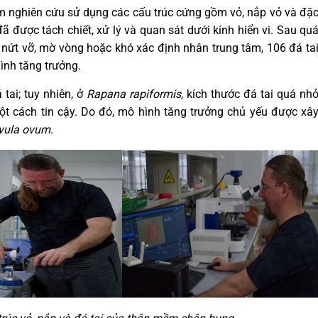
óm nghiên cứu sử dụng các cấu trúc cứng gồm vỏ, nắp vỏ và đặ
 đã được tách chiết, xử lý và quan sát dưới kính hiển vi. Sau qu
u nứt vỡ, mờ vòng hoặc khó xác định nhân trung tâm, 106 đá ta
ình tăng trưởng.
 tai; tuy nhiên, ở
Rapana rapiformis
, kích thước đá tai quá nh
t cách tin cậy. Do đó, mô hình tăng trưởng chủ yếu được xâ
vula ovum
.