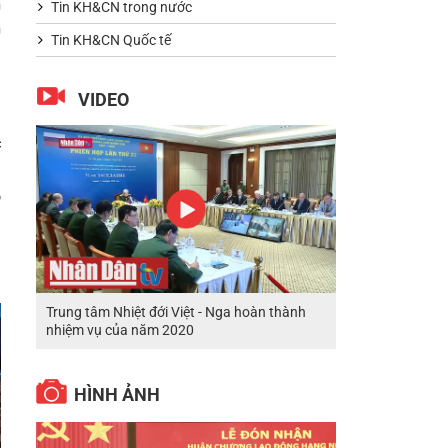
n
Tin KH&CN trong nước
h
Tin KH&CN Quốc tế
m
VIDEO
i
c
n
ô
.
i
Trung tâm Nhiệt đới Việt - Nga hoàn thành
nhiệm vụ của năm 2020
HÌNH ẢNH