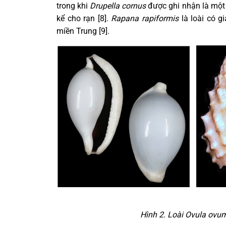
trong khi
Drupella cornus
được ghi nhận là một 
kể cho rạn [8].
Rapana rapiformis
là loài có g
miền Trung [9].
Hình 2. Loài Ovula ovum