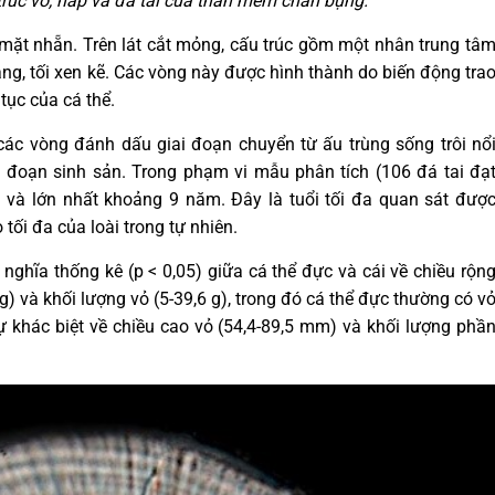
trúc vỏ, nắp và đá tai của thân mềm chân bụng.
 mặt nhẵn. Trên lát cắt mỏng, cấu trúc gồm một nhân trung tâ
g, tối xen kẽ. Các vòng này được hình thành do biến động tra
tục của cá thể.
ác vòng đánh dấu giai đoạn chuyển từ ấu trùng sống trôi nổ
 đoạn sinh sản. Trong phạm vi mẫu phân tích (106 đá tai đạ
 và lớn nhất khoảng 9 năm. Đây là tuổi tối đa quan sát đượ
tối đa của loài trong tự nhiên.
 nghĩa thống kê (p < 0,05) giữa cá thể đực và cái về chiều rộn
g) và khối lượng vỏ (5-39,6 g), trong đó cá thể đực thường có v
ự khác biệt về chiều cao vỏ (54,4-89,5 mm) và khối lượng phầ