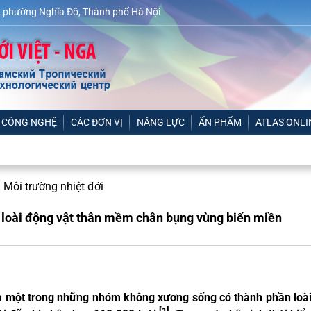
 phường Nghĩa Đô, Thành phố Hà Nội
 CÔNG NGHỆ
CÁC ĐƠN VỊ
NĂNG LỰC
ẤN PHẨM
ATLAS ONLI
à Môi trường nhiệt đới
ố loài động vật thân mềm chân bụng vùng biển miền
à một trong những nhóm không xương sống có thành phần loà
[1]