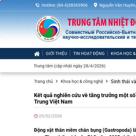
Hotline:
(84-4)38363906
Nguyễn Văn Huyên,
GIỚI THIỆU
TIN HOẠT ĐỘNG
KHOA HỌC &
ộc Trung tâm (cập nhật ngày 28/4/2026)
Sinh thái v
Trang chủ
Khoa học & công nghệ
Kết quả nghiên cứu về tăng trưởng một s
Trung Việt Nam
25/02/2026
Động vật thân mềm chân bụng (Gastropoda) l