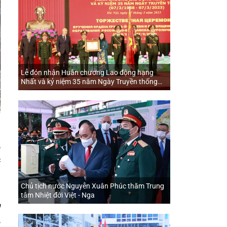
Lễ đón nhận Huân chương Lao động hạng
Nhất và kỷ niệm 35 năm Ngày Truyền thống
Trung tâm Nhiệt đới Việt - Nga (07/3/1988 -
07/3/2023)
ô
c
Chủ tịch nước Nguyễn Xuân Phúc thăm Trung
u
tâm Nhiệt đới Việt - Nga
m
,