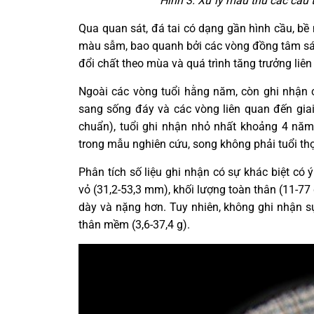
Hình 3. Xử lý mẫu thu các cấu 
Qua quan sát, đá tai có dạng gần hình cầu, bề
màu sẫm, bao quanh bởi các vòng đồng tâm sán
đổi chất theo mùa và quá trình tăng trưởng liên 
Ngoài các vòng tuổi hằng năm, còn ghi nhận c
sang sống đáy và các vòng liên quan đến giai
chuẩn), tuổi ghi nhận nhỏ nhất khoảng 4 năm
trong mẫu nghiên cứu, song không phải tuổi thọ 
Phân tích số liệu ghi nhận có sự khác biệt có ý
vỏ (31,2-53,3 mm), khối lượng toàn thân (11-77 
dày và nặng hơn. Tuy nhiên, không ghi nhận s
thân mềm (3,6-37,4 g).