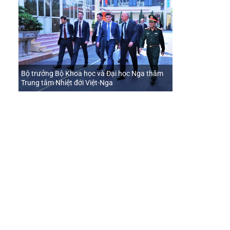
g
n
Bộ trưởng Bộ Khoa học và Đại học Nga thăm
Trung tâm Nhiệt đới Việt-Nga