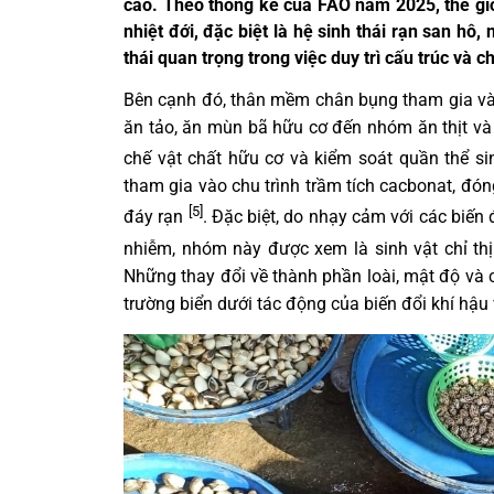
cao. Theo thống kê của FAO năm 2025, thế giớ
nhiệt đới, đặc biệt là hệ sinh thái rạn san hô,
thái quan trọng trong việc duy trì cấu trúc và 
Bên cạnh đó, thân mềm chân bụng tham gia vào
ăn tảo, ăn mùn bã hữu cơ đến nhóm ăn thịt và 
chế vật chất hữu cơ và kiểm soát quần thể s
tham gia vào chu trình trầm tích cacbonat, đón
[5]
đáy rạn
. Đặc biệt, do nhạy cảm với các biến
nhiễm, nhóm này được xem là sinh vật chỉ thị
Những thay đổi về thành phần loài, mật độ và c
trường biển dưới tác động của biến đổi khí hậu 