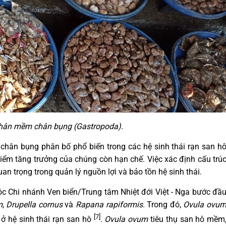
thân mềm chân bụng (Gastropoda).
 chân bụng phân bố phổ biến trong các hệ sinh thái rạn san h
 điểm tăng trưởng của chúng còn hạn chế. Việc xác định cấu trú
uan trọng trong quản lý nguồn lợi và bảo tồn hệ sinh thái.
c Chi nhánh Ven biển/Trung tâm Nhiệt đới Việt - Nga bước đầ
m
,
Drupella cornus
và
Rapana rapiformis
. Trong đó,
Ovula ovu
[7]
 ở hệ sinh thái rạn san hô
.
Ovula ovum
tiêu thụ san hô mềm