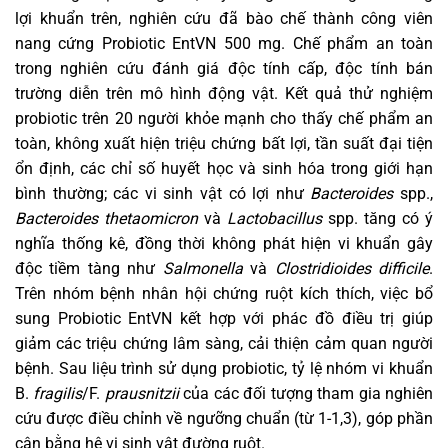
lợi khuẩn trên, nghiên cứu đã bào chế thành công viên
nang cứng Probiotic EntVN 500 mg. Chế phẩm an toàn
trong nghiên cứu đánh giá độc tính cấp, độc tính bán
trường diễn trên mô hình động vật. Kết quả thử nghiệm
probiotic trên 20 người khỏe mạnh cho thấy chế phẩm an
toàn, không xuất hiện triệu chứng bất lợi, tần suất đại tiện
ổn định, các chỉ số huyết học và sinh hóa trong giới hạn
bình thường; các vi sinh vật có lợi như
Bacteroides
spp.,
Bacteroides thetaomicron
và
Lactobacillus
spp. tăng có ý
nghĩa thống kê, đồng thời không phát hiện vi khuẩn gây
độc tiềm tàng như
Salmonella
và
Clostridioides difficile
.
Trên nhóm bệnh nhân hội chứng ruột kích thích, việc bổ
sung Probiotic EntVN kết hợp với phác đồ điều trị giúp
giảm các triệu chứng lâm sàng, cải thiện cảm quan người
bệnh. Sau liệu trình sử dụng probiotic, tỷ lệ nhóm vi khuẩn
B.
fragilis
/F.
prausnitzii
của các đối tượng tham gia nghiên
cứu được điều chỉnh về ngưỡng chuẩn (từ 1-1,3), góp phần
cân bằng hệ vi sinh vật đường ruột.