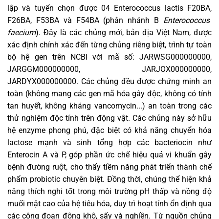
lập và tuyển chọn được 04 Enterococcus lactis F20BA,
F26BA, F53BA và F54BA (phân nhánh B
Enterococcus
faecium
). Đây là các chủng mới, bản địa Việt Nam, được
xác định chính xác đến từng chủng riêng biệt, trình tự toàn
bộ hệ gen trên NCBI với mã số: JARWSG000000000,
JARGGM000000000, JARJOX000000000,
JARDYX000000000. Các chủng đều được chứng minh an
toàn (không mang các gen mã hóa gây độc, không có tính
tan huyết, không kháng vancomycin...) an toàn trong các
thử nghiệm độc tính trên động vật. Các chủng này sở hữu
hệ enzyme phong phú, đặc biệt có khả năng chuyển hóa
lactose mạnh và sinh tổng hợp các bacteriocin như
Enterocin A và P, góp phần ức chế hiệu quả vi khuẩn gây
bệnh đường ruột, cho thấy tiềm năng phát triển thành chế
phẩm probiotic chuyên biệt. Đồng thời, chúng thể hiện khả
năng thích nghi tốt trong môi trường pH thấp và nồng độ
muối mật cao của hệ tiêu hóa, duy trì hoạt tính ổn định qua
các công đoạn đông khô, sấy và nghiền. Từ nguồn chủng