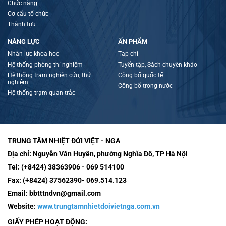
Chức năng
Cơ cấu tổ chức
Thành tựu
NĂNG LỰC
ẤN PHẨM
Nhân lực khoa học
Tạp chí
Hệ thống phòng thí nghiệm
Tuyển tập, Sách chuyên khảo
Hệ thống trạm nghiên cứu, thử
Công bố quốc tế
nghiệm
Công bố trong nước
Hệ thống trạm quan trắc
TRUNG TÂM NHIỆT ĐỚI VIỆT - NGA
Địa chỉ:
Nguyễn Văn Huyên, phường Nghĩa Đô, TP Hà Nội
Tel:
(+8424) 38363906 - 069 514100
Fax:
(+8424) 37562390- 069.514.123
Email:
bbtttndvn@gmail.com
Website:
www.trungtamnhietdoivietnga.com.vn
GIẤY PHÉP HOẠT ĐỘNG: