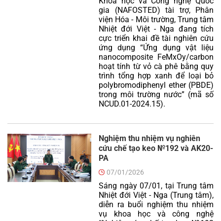
Khoa học và Công nghệ Quốc
gia (NAFOSTED) tài trợ, Phân
viện Hóa - Môi trường, Trung tâm
Nhiệt đới Việt - Nga đang tích
cực triển khai đề tài nghiên cứu
ứng dụng “Ứng dụng vật liệu
nanocomposite FeMxOy/carbon
hoạt tính từ vỏ cà phê bằng quy
trình tổng hợp xanh để loại bỏ
polybromodiphenyl ether (PBDE)
trong môi trường nước” (mã số
NCUD.01-2024.15).
Nghiệm thu nhiệm vụ nghiên
cứu chế tạo keo №192 và AK20-
PA
07/01/2026
Sáng ngày 07/01, tại Trung tâm
Nhiệt đới Việt - Nga (Trung tâm),
diễn ra buổi nghiệm thu nhiệm
vụ khoa học và công nghệ