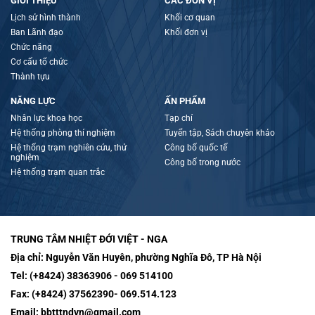
GIỚI THIỆU
CÁC ĐƠN VỊ
Lịch sử hình thành
Khối cơ quan
Ban Lãnh đạo
Khối đơn vị
Chức năng
Cơ cấu tổ chức
Thành tựu
NĂNG LỰC
ẤN PHẨM
Nhân lực khoa học
Tạp chí
Hệ thống phòng thí nghiệm
Tuyển tập, Sách chuyên khảo
Hệ thống trạm nghiên cứu, thử
Công bố quốc tế
nghiệm
Công bố trong nước
Hệ thống trạm quan trắc
TRUNG TÂM NHIỆT ĐỚI VIỆT - NGA
Địa chỉ:
Nguyễn Văn Huyên, phường Nghĩa Đô, TP Hà Nội
Tel:
(+8424) 38363906 - 069 514100
Fax:
(+8424) 37562390- 069.514.123
Email:
bbtttndvn@gmail.com