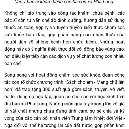
Các y bác sĩ khám bệnh cho bà con xã Pha Long.
Không chỉ tập trung vào công tác khám, chữa bệnh, các
bác sĩ còn tư vấn chế độ dinh dưỡng, hướng dẫn sử dụng
thuốc an toàn, hợp lý và tuyên truyền kiến thức chăm sóc
sức khỏe ban đầu, góp phần nâng cao nhận thức của
người dân về phòng bệnh hơn chữa bệnh. Những hoạt
động này có ý nghĩa thiết thực đối với đồng bào vùng cao,
nơi điều kiện tiếp cận các dịch vụ y tế chất lượng còn nhiều
hạn chế.
Song song với hoạt động chăm sóc sức khỏe, đoàn công
tác còn tổ chức chương trình “Sách cho em - Mang chữ lên
non” đã trao tặng 300 suất quà gồm sách, truyện, vở viết,
ba lô, dụng cụ học tập, quần áo cho các em học sinh trên
địa bàn xã Pha Long. Những món quà tuy không lớn về giá
trị vật chất nhưng chứa đựng tình cảm, sự sẻ chia và kỳ
vọng của các cán bộ, nhân viên Trung tâm Nhiệt đới Việt -
Nga đối với thế hệ tương lai của đất nước; góp phần khơi