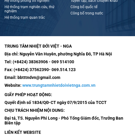
Hệ thống phòng thí nghiệm
Tuyển tập, Sách chuyên khảo
Hệ thống trạm nghiên cứu, thử
Công bố quốc tế
nghiệm
Công bố trong nước
Hệ thống trạm quan trắc
TRUNG TÂM NHIỆT ĐỚI VIỆT - NGA
Địa chỉ:
Nguyễn Văn Huyên, phường Nghĩa Đô, TP Hà Nội
Tel:
(+8424) 38363906 - 069 514100
Fax:
(+8424) 37562390- 069.514.123
Email:
bbtttndvn@gmail.com
Website:
www.trungtamnhietdoivietnga.com.vn
GIẤY PHÉP HOẠT ĐỘNG:
Quyết định số 1834/QĐ-CT ngày 07/9/2015 của TCCT
CHỊU TRÁCH NHIỆM NỘI DUNG:
Đại tá, TS. Nguyễn Phi Long - Phó Tổng Giám đốc, Trưởng Ban
Biên tập
LIÊN KẾT WEBSITE