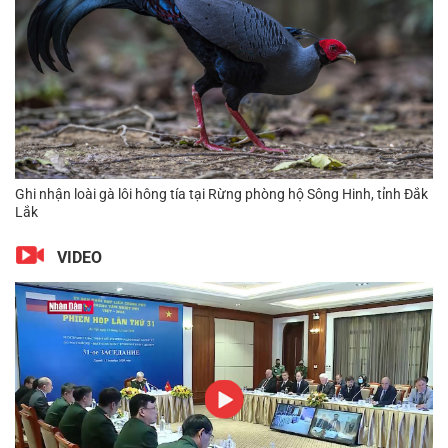
Ghi nhận quần thể Thông hai lá (Pinus latteri Mason) quý hiếm
mới tại Khu bảo tồn thiên nhiên Kon Chư Răng, tỉnh Gia Lai
VIDEO